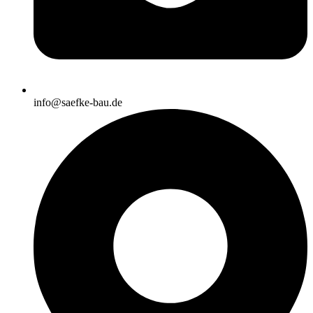
info@saefke-bau.de